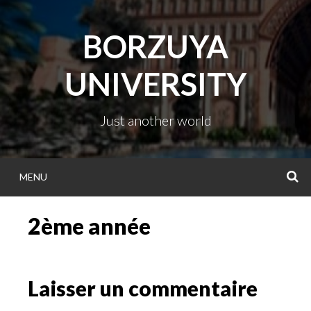
Passer
directement
BORZUYA
au
contenu
UNIVERSITY
Just another world
MENU
R
2ème année
Laisser un commentaire