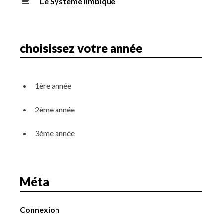
Le Système limbique
choisissez votre année
1ère année
2ème année
3ème année
Méta
Connexion