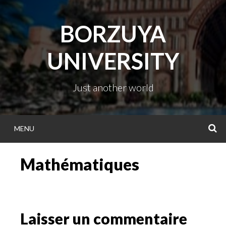
Passer
directement
BORZUYA
au
contenu
UNIVERSITY
Just another world
MENU
R
Mathématiques
Laisser un commentaire