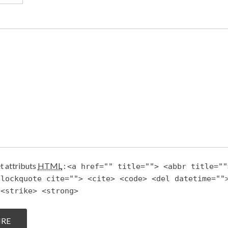
et attributs
HTML
:
<a href="" title=""> <abbr title=""
blockquote cite=""> <cite> <code> <del datetime=""
 <strike> <strong>